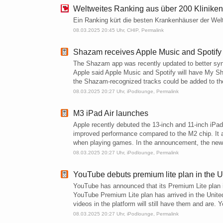
Weltweites Ranking aus über 200 Klinike
Ein Ranking kürt die besten Krankenhäuser der Welt.
08.03.2025 20:45 Uhr,
CHIP
,
Permalink
Shazam receives Apple Music and Spotify 
The Shazam app was recently updated to better sync
Apple said Apple Music and Spotify will have My S
the Shazam-recognized tracks could be added to the 
08.03.2025 20:27 Uhr,
iPodlounge
,
Permalink
M3 iPad Air launches
Apple recently debuted the 13-inch and 11-inch iPad
improved performance compared to the M2 chip. It al
when playing games. In the announcement, the new 
08.03.2025 20:27 Uhr,
iPodlounge
,
Permalink
YouTube debuts premium lite plan in the 
YouTube has announced that its Premium Lite plan is 
YouTube Premium Lite plan has arrived in the United 
videos in the platform will still have them and are.
08.03.2025 20:27 Uhr,
iPodlounge
,
Permalink