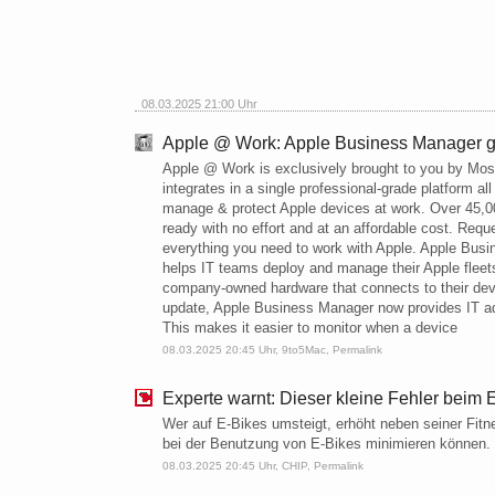
08.03.2025 21:00 Uhr
Apple @ Work: Apple Business Manager gai
Apple @ Work is exclusively brought to you by Mosyl
integrates in a single professional-grade platform a
manage & protect Apple devices at work. Over 45,00
ready with no effort and at an affordable cost. 
everything you need to work with Apple. Apple Busi
helps IT teams deploy and manage their Apple fleets
company-owned hardware that connects to their dev
update, Apple Business Manager now provides IT admi
This makes it easier to monitor when a device
08.03.2025 20:45 Uhr,
9to5Mac
,
Permalink
Experte warnt: Dieser kleine Fehler beim
Wer auf E-Bikes umsteigt, erhöht neben seiner Fitne
bei der Benutzung von E-Bikes minimieren können.
08.03.2025 20:45 Uhr,
CHIP
,
Permalink