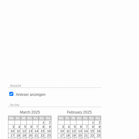
Ansicht
Anleser anzeigen
Archiv
March 2025
February 2025
Mo
Di
Mi
Do
Fo
Sa
So
Mo
Di
Mi
Do
Fo
Sa
So
1
2
1
2
3
4
5
6
7
8
9
3
4
5
6
7
8
9
10
11
12
13
14
15
16
10
11
12
13
14
15
16
17
18
19
20
21
22
23
17
18
19
20
21
22
23