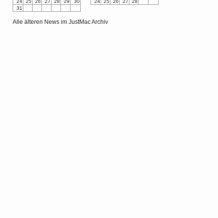
24
25
26
27
28
29
30
24
25
26
27
28
31
Alle älteren News im JustMac Archiv