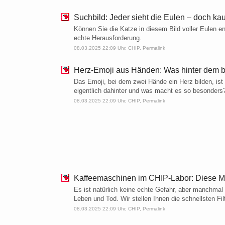
Suchbild: Jeder sieht die Eulen – doch ka
Können Sie die Katze in diesem Bild voller Eulen en
echte Herausforderung.
08.03.2025 22:09 Uhr,
CHIP
,
Permalink
Herz-Emoji aus Händen: Was hinter dem be
Das Emoji, bei dem zwei Hände ein Herz bilden, ist 
eigentlich dahinter und was macht es so besonders
08.03.2025 22:09 Uhr,
CHIP
,
Permalink
Kaffeemaschinen im CHIP-Labor: Diese Mo
Es ist natürlich keine echte Gefahr, aber manchmal
Leben und Tod. Wir stellen Ihnen die schnellsten Fi
08.03.2025 22:09 Uhr,
CHIP
,
Permalink