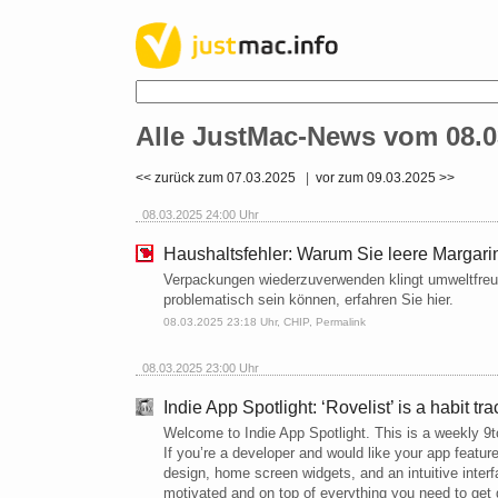
Alle JustMac-News vom 08.0
<< zurück zum 07.03.2025
|
vor zum 09.03.2025 >>
08.03.2025 24:00 Uhr
Haushaltsfehler: Warum Sie leere Margar
Verpackungen wiederzuverwenden klingt umweltfreun
problematisch sein können, erfahren Sie hier.
08.03.2025 23:18 Uhr,
CHIP
,
Permalink
08.03.2025 23:00 Uhr
Indie App Spotlight: ‘Rovelist’ is a habit t
Welcome to Indie App Spotlight. This is a weekly 9
If you’re a developer and would like your app feature
design, home screen widgets, and an intuitive interf
motivated and on top of everything you need to get