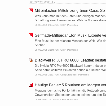
08.03.2025 22:00 Uhr
Mit einfachen Mitteln zur grünen Oase: So
Was kann man mit den Ästen und Zweigen machen, d
Schaffung einer Benjeshecke. Welche Vorteile diese 
08.03.2025 21:54 Uhr,
CHIP
,
Permalink
Selfmade-Milliardär Elon Musk: Experte ver
Elon Musk ist der reichste Mensch der Welt. Wie de
Sridhar.
08.03.2025 21:45 Uhr,
CHIP
,
Permalink
Blackwell RTX PRO 6000: Leadtek bestäti
Die Nvidia RTX Pro 6000 Blackwell kommt, daran bes
Serie samt weiteren Eckdaten schon auf seinen Webse
08.03.2025 21:27 Uhr,
ComputerBase
,
Permalink
Häufige Fehler: 5 Routinen am Morgen ve
Morgens gemachte Fehler können die Fettverbrennu
Gewohnheiten Sie besser lassen sollten, um den Tag 
08.03.2025 21:09 Uhr,
CHIP
,
Permalink