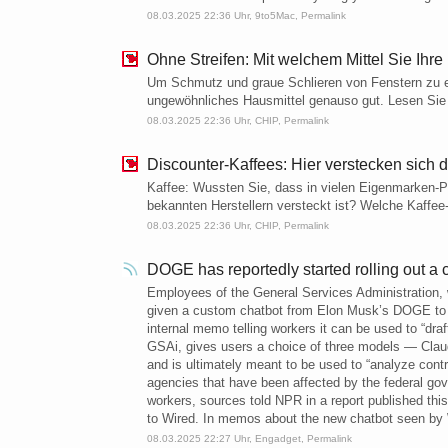
08.03.2025 22:36 Uhr,
9to5Mac
,
Permalink
Ohne Streifen: Mit welchem Mittel Sie Ihre
Um Schmutz und graue Schlieren von Fenstern zu ent
ungewöhnliches Hausmittel genauso gut. Lesen Sie h
08.03.2025 22:36 Uhr,
CHIP
,
Permalink
Discounter-Kaffees: Hier verstecken sich 
Kaffee: Wussten Sie, dass in vielen Eigenmarken-P
bekannten Herstellern versteckt ist? Welche Kaffee
08.03.2025 22:36 Uhr,
CHIP
,
Permalink
DOGE has reportedly started rolling out 
Employees of the General Services Administration, 
given a custom chatbot from Elon Musk’s DOGE to h
internal memo telling workers it can be used to “draf
GSAi, gives users a choice of three models — Clau
and is ultimately meant to be used to “analyze con
agencies that have been affected by the federal go
workers, sources told NPR in a report published thi
to Wired. In memos about the new chatbot seen by Wi
08.03.2025 22:27 Uhr,
Engadget
,
Permalink