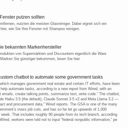
 Fenster putzen sollten
fernen, nutzten die meisten Glasreiniger. Dabei eignet sich ein
ier, wie Sie Ihre Fenster mit Shampoo reinigen.
die bekannten Markenhersteller
rodukten von Supermärkten und Discountern eigentlich die Ware
-Marken Sie günstiger bekommen, lesen Sie hier.
a custom chatbot to automate some government tasks
which manages government real estate and certain IT efforts, have been
elp automate tasks, according to a new report from Wired, with an
t emails, create talking points, summarize text, write code.” The chatbot,
de Haiku 3.5 (the default), Claude Sonnet 3.5 v2 and Meta Llama 3.2 —
tract and procurement data,” Wired reports. The GSA is one of the many
vernment’s mass job cuts, and has so far let go upwards of 1,000
s week. That includes roughly 90 people from its tech branch, according
red, workers were told not to input “federal nonpublic information,” pe