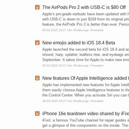
The AirPods Pro 2 with USB-C is $80 Off
Apple’s pro-grade earbuds have been updated with he
with USB-C is down to just $169 from its original pr
feature, the AirPods Pro 2 is better than ever. Pers
08.03.2025 20:27 Uhr,
iPodlounge
,
Permalink
New emojis added to iOS 18.4 Beta
Apple launched the second beta for iOS 18.4 and add
shovel, harp, splatter, leafless tree, and eyebags e
September. It takes time for Apple to make new emo
08.03.2025 20:27 Uhr,
iPodlounge
,
Permalink
New features Of Apple Intelligence added 
Apple has implemented new features for Apple Intelli
them easily choose Apple Intelligence features in th
the Control Center. When you activate Siri you can t
08.03.2025 20:27 Uhr,
iPodlounge
,
Permalink
iPhone 16e teardown video shared by iFixi
iFixit, a famous YouTube channel for repair guides 
get a glimpse of the components on the inside. The 