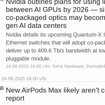
Nvidia outlines plans for using 
between AI GPUs by 2026 — sil
co-packaged optics may become
gen AI data centers
Nvidia details its upcoming Quantum-X 
Ethernet switches that will adopt co-pa
deliver up to 409.6 Tb/s bandwidth at lo
pluggable module.
24.08.2025 16:00 Uhr,
Toms Hardware
,
Permalin
24.08.2025 16:00 Uhr
New AirPods Max likely aren’t 
report