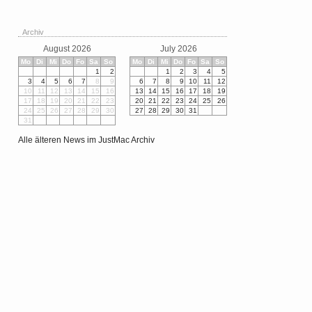
Archiv
August 2026
July 2026
Mo
Di
Mi
Do
Fo
Sa
So
Mo
Di
Mi
Do
Fo
Sa
So
1
2
1
2
3
4
5
3
4
5
6
7
8
9
6
7
8
9
10
11
12
10
11
12
13
14
15
16
13
14
15
16
17
18
19
17
18
19
20
21
22
23
20
21
22
23
24
25
26
24
25
26
27
28
29
30
27
28
29
30
31
31
Alle älteren News im JustMac Archiv