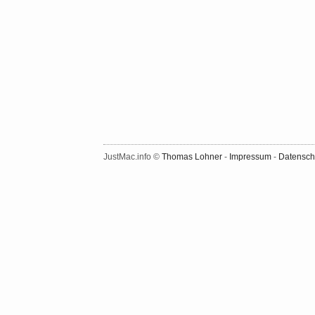
JustMac.info ©
Thomas Lohner
-
Impressum
-
Datensch