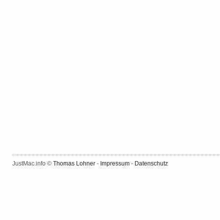
JustMac.info ©
Thomas Lohner
-
Impressum
-
Datenschutz