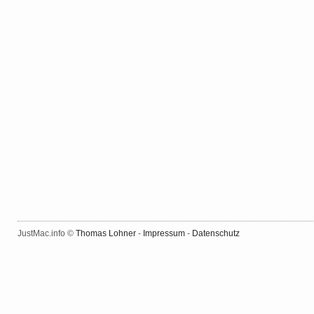
JustMac.info ©
Thomas Lohner
-
Impressum
-
Datenschutz