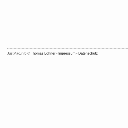
JustMac.info ©
Thomas Lohner
-
Impressum
-
Datenschutz