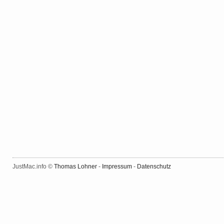
JustMac.info ©
Thomas Lohner
-
Impressum
-
Datenschutz