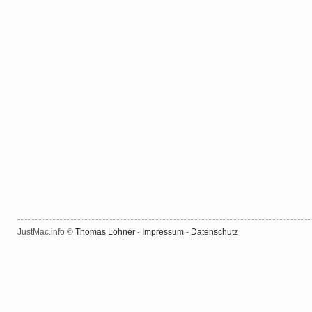
JustMac.info ©
Thomas Lohner
-
Impressum
-
Datenschutz