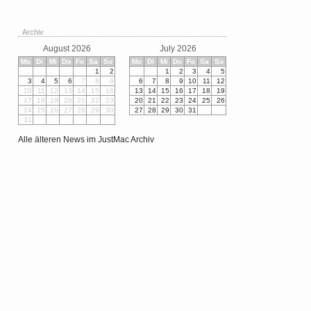
Archiv
August 2026
July 2026
Mo
Di
Mi
Do
Fo
Sa
So
Mo
Di
Mi
Do
Fo
Sa
So
1
2
1
2
3
4
5
3
4
5
6
7
8
9
6
7
8
9
10
11
12
10
11
12
13
14
15
16
13
14
15
16
17
18
19
17
18
19
20
21
22
23
20
21
22
23
24
25
26
24
25
26
27
28
29
30
27
28
29
30
31
31
Alle älteren News im JustMac Archiv