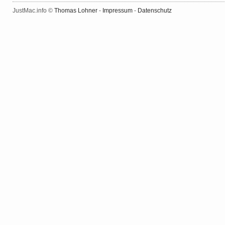
JustMac.info ©
Thomas Lohner
-
Impressum
-
Datenschutz