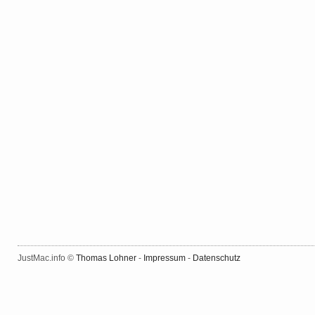
JustMac.info ©
Thomas Lohner
-
Impressum
-
Datenschutz