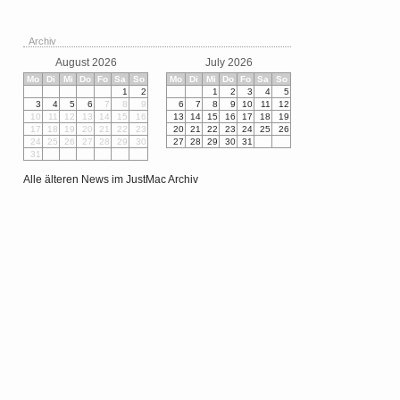
Archiv
August 2026
July 2026
Mo
Di
Mi
Do
Fo
Sa
So
Mo
Di
Mi
Do
Fo
Sa
So
1
2
1
2
3
4
5
3
4
5
6
7
8
9
6
7
8
9
10
11
12
10
11
12
13
14
15
16
13
14
15
16
17
18
19
17
18
19
20
21
22
23
20
21
22
23
24
25
26
24
25
26
27
28
29
30
27
28
29
30
31
31
Alle älteren News im JustMac Archiv