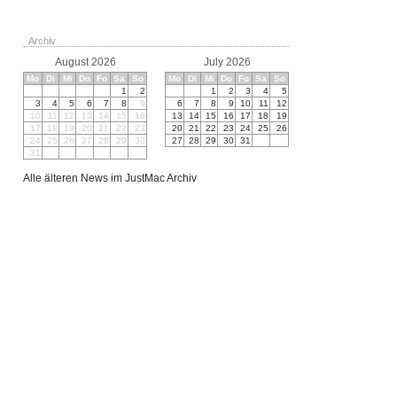
Archiv
August 2026
July 2026
Mo
Di
Mi
Do
Fo
Sa
So
Mo
Di
Mi
Do
Fo
Sa
So
1
2
1
2
3
4
5
3
4
5
6
7
8
9
6
7
8
9
10
11
12
10
11
12
13
14
15
16
13
14
15
16
17
18
19
17
18
19
20
21
22
23
20
21
22
23
24
25
26
24
25
26
27
28
29
30
27
28
29
30
31
31
Alle älteren News im JustMac Archiv