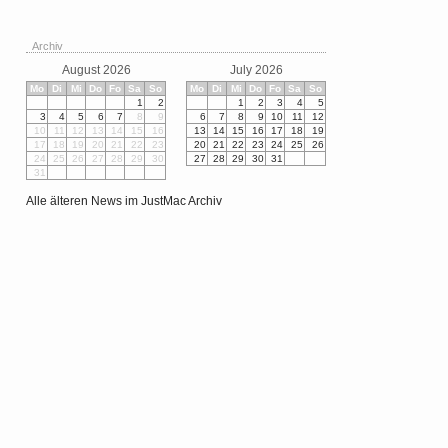
Archiv
August 2026
July 2026
Mo
Di
Mi
Do
Fo
Sa
So
Mo
Di
Mi
Do
Fo
Sa
So
1
2
1
2
3
4
5
3
4
5
6
7
8
9
6
7
8
9
10
11
12
10
11
12
13
14
15
16
13
14
15
16
17
18
19
17
18
19
20
21
22
23
20
21
22
23
24
25
26
24
25
26
27
28
29
30
27
28
29
30
31
31
Alle älteren News im JustMac Archiv