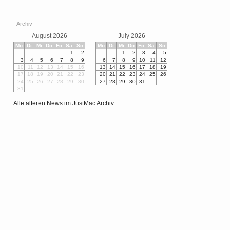
Archiv
August 2026
July 2026
Mo
Di
Mi
Do
Fo
Sa
So
Mo
Di
Mi
Do
Fo
Sa
So
1
2
1
2
3
4
5
3
4
5
6
7
8
9
6
7
8
9
10
11
12
10
11
12
13
14
15
16
13
14
15
16
17
18
19
17
18
19
20
21
22
23
20
21
22
23
24
25
26
24
25
26
27
28
29
30
27
28
29
30
31
31
Alle älteren News im JustMac Archiv