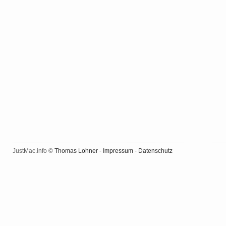
JustMac.info ©
Thomas Lohner
-
Impressum
-
Datenschutz