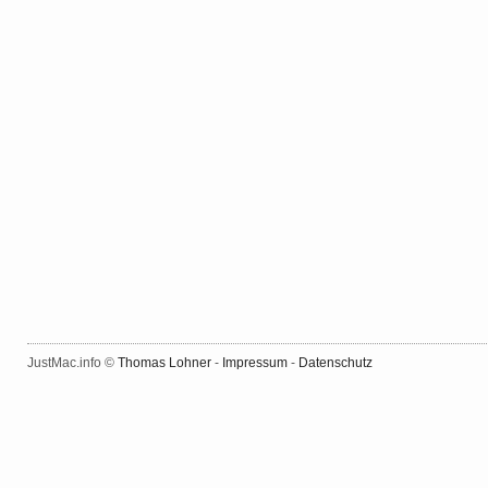
JustMac.info ©
Thomas Lohner
-
Impressum
-
Datenschutz