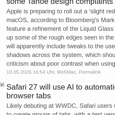
some Tahoe design complaints
Apple is preparing to roll out a ‘slight re
macOS, according to Bloomberg’s Mark
feature a refinement of the Liquid Glass
up some of the rough edges seen in the 
will apparently include tweaks to the us
shadows across the system, which sho
criticism about poor contrast when usi
10.05.2026 16:54 Uhr,
9to5Mac
,
Permalink
Safari 27 will use AI to automat
browser tabs
Likely debuting at WWDC, Safari users wil
to create groups of tabs, with a test ver