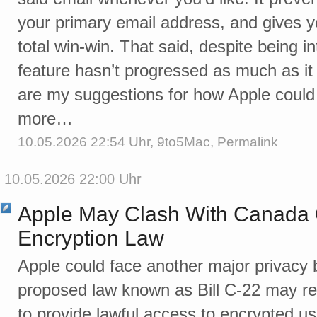
your primary email address, and gives yo
total win-win. That said, despite being i
feature hasn’t progressed as much as it 
are my suggestions for how Apple could
more…
10.05.2026 22:54 Uhr,
9to5Mac
,
Permalink
10.05.2026 22:00 Uhr
Apple May Clash With Canada
Encryption Law
Apple could face another major privacy b
proposed law known as Bill C-22 may r
to provide lawful access to encrypted us