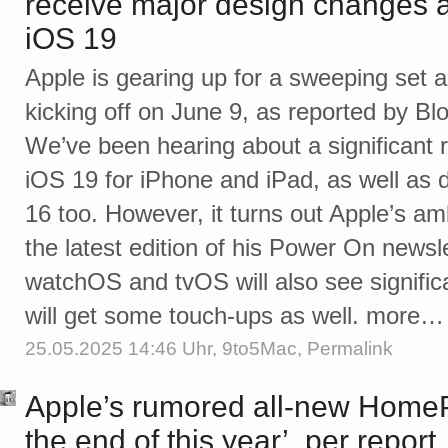
receive major design changes
iOS 19
Apple is gearing up for a sweeping s
kicking off on June 9, as reported by 
We’ve been hearing about a significant 
iOS 19 for iPhone and iPad, as well as
16 too. However, it turns out Apple’s am
the latest edition of his Power On news
watchOS and tvOS will also see signific
will get some touch-ups as well. more…
25.05.2025 14:46 Uhr,
9to5Mac
,
Permalink
Apple’s rumored all-new Home
the end of this year’, per report