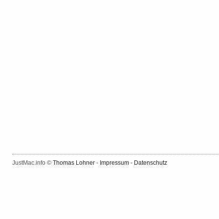
JustMac.info ©
Thomas Lohner
-
Impressum
-
Datenschutz