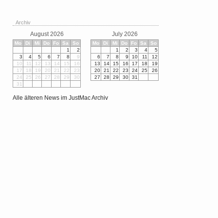
Archiv
August 2026
July 2026
Mo
Di
Mi
Do
Fo
Sa
So
Mo
Di
Mi
Do
Fo
Sa
So
1
2
1
2
3
4
5
3
4
5
6
7
8
9
6
7
8
9
10
11
12
10
11
12
13
14
15
16
13
14
15
16
17
18
19
17
18
19
20
21
22
23
20
21
22
23
24
25
26
24
25
26
27
28
29
30
27
28
29
30
31
31
Alle älteren News im JustMac Archiv