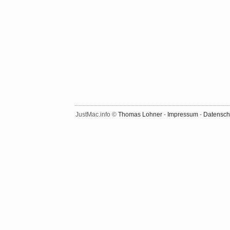
JustMac.info ©
Thomas Lohner
-
Impressum
-
Datensch