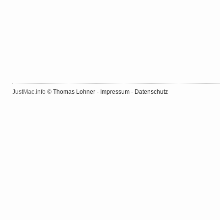
JustMac.info ©
Thomas Lohner
-
Impressum
-
Datenschutz