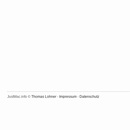
JustMac.info ©
Thomas Lohner
-
Impressum
-
Datenschutz