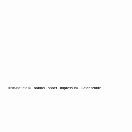
JustMac.info ©
Thomas Lohner
-
Impressum
-
Datenschutz