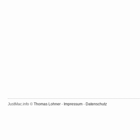
JustMac.info ©
Thomas Lohner
-
Impressum
-
Datenschutz