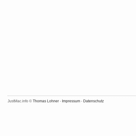
JustMac.info ©
Thomas Lohner
-
Impressum
-
Datenschutz