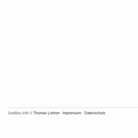
JustMac.info ©
Thomas Lohner
-
Impressum
-
Datenschutz