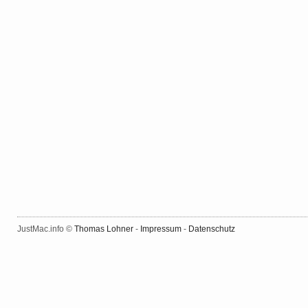
JustMac.info ©
Thomas Lohner
-
Impressum
-
Datenschutz