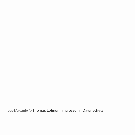
JustMac.info ©
Thomas Lohner
-
Impressum
-
Datenschutz