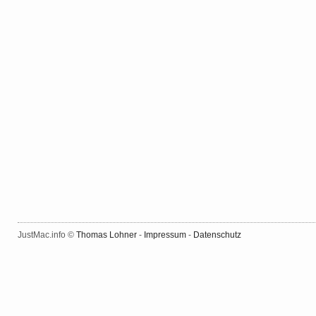
JustMac.info ©
Thomas Lohner
-
Impressum
-
Datenschutz