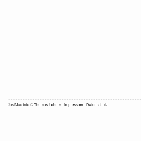
JustMac.info ©
Thomas Lohner
-
Impressum
-
Datenschutz