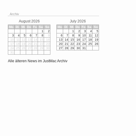
Archiv
August 2026
July 2026
Mo
Di
Mi
Do
Fo
Sa
So
Mo
Di
Mi
Do
Fo
Sa
So
1
2
1
2
3
4
5
3
4
5
6
7
8
9
6
7
8
9
10
11
12
10
11
12
13
14
15
16
13
14
15
16
17
18
19
17
18
19
20
21
22
23
20
21
22
23
24
25
26
24
25
26
27
28
29
30
27
28
29
30
31
31
Alle älteren News im JustMac Archiv