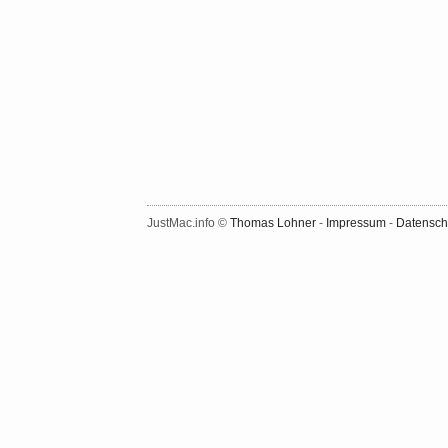
JustMac.info ©
Thomas Lohner
-
Impressum
-
Datensch