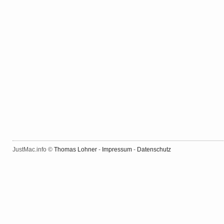
JustMac.info ©
Thomas Lohner
-
Impressum
-
Datenschutz