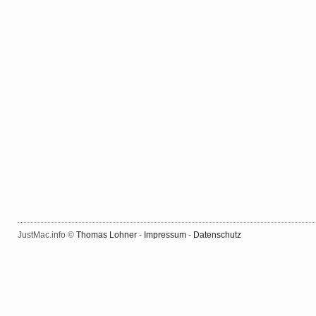
JustMac.info ©
Thomas Lohner
-
Impressum
-
Datenschutz