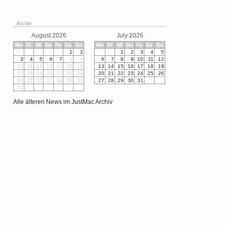
Archiv
August 2026
July 2026
Mo
Di
Mi
Do
Fo
Sa
So
Mo
Di
Mi
Do
Fo
Sa
So
1
2
1
2
3
4
5
3
4
5
6
7
8
9
6
7
8
9
10
11
12
10
11
12
13
14
15
16
13
14
15
16
17
18
19
17
18
19
20
21
22
23
20
21
22
23
24
25
26
24
25
26
27
28
29
30
27
28
29
30
31
31
Alle älteren News im JustMac Archiv