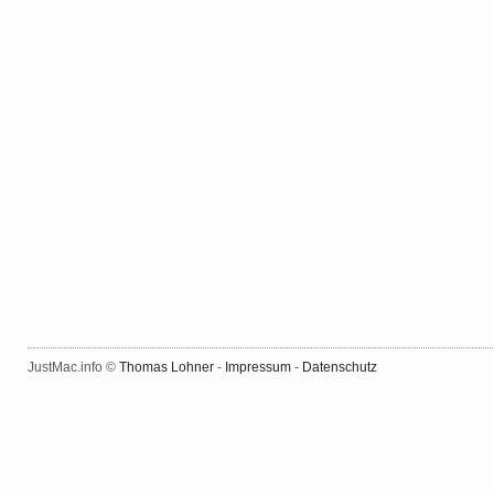
JustMac.info ©
Thomas Lohner
-
Impressum
-
Datenschutz