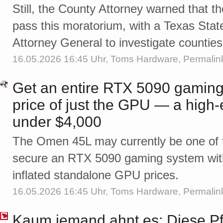
Still, the County Attorney warned that th
pass this moratorium, with a Texas Stat
Attorney General to investigate countie
16.05.2026 16:45 Uhr,
Toms Hardware
,
Permalin
Get an entire RTX 5090 gaming
price of just the GPU — a high-e
under $4,000
The Omen 45L may currently be one of 
secure an RTX 5090 gaming system with
inflated standalone GPU prices.
16.05.2026 16:45 Uhr,
Toms Hardware
,
Permalin
Kaum jemand ahnt es: Diese Pf